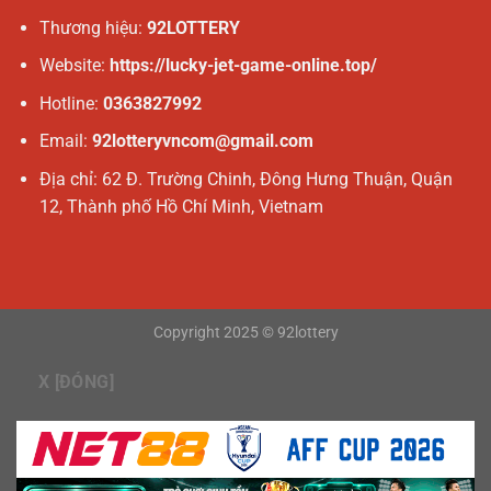
Thương hiệu:
92LOTTERY
Website:
https://lucky-jet-game-online.top/
Hotline:
0363827992
Email:
92lotteryvncom@gmail.com
Địa chỉ:
62 Đ. Trường Chinh, Đông Hưng Thuận, Quận
12, Thành phố Hồ Chí Minh, Vietnam
Copyright 2025 © 92lottery
X [ĐÓNG]