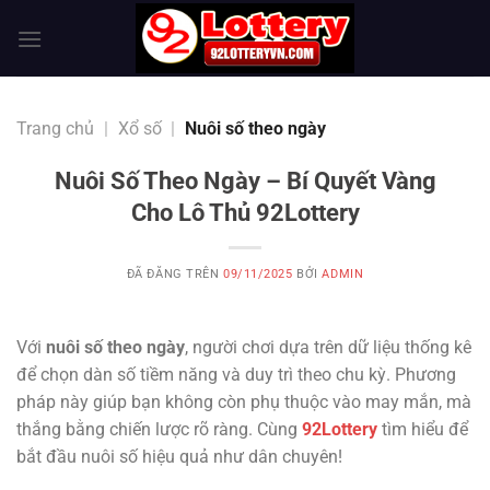
Chuyển
đến
nội
dung
Trang chủ
|
Xổ số
|
Nuôi số theo ngày
Nuôi Số Theo Ngày – Bí Quyết Vàng
Cho Lô Thủ 92Lottery
ĐÃ ĐĂNG TRÊN
09/11/2025
BỞI
ADMIN
Với
nuôi số theo ngày
, người chơi dựa trên dữ liệu thống kê
để chọn dàn số tiềm năng và duy trì theo chu kỳ. Phương
pháp này giúp bạn không còn phụ thuộc vào may mắn, mà
thắng bằng chiến lược rõ ràng. Cùng
92Lottery
tìm hiểu để
bắt đầu nuôi số hiệu quả như dân chuyên!