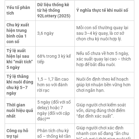
Dữ liệu thống kê
Yếu tố phân
từ hệ thống
Ý nghĩa thực tế khi nuôi số
tích
92Lottery (2025)
Chu kỳ xuất
Mỗi con số thường quay lại
hiện trung
3,6 ngày
sau 3–4 kỳ quay, là cơ sở
bình của 1
chọn chu kỳ nuôi hợp lý.
con số
Tỷ lệ xuất
Nếu số chưa về hơn 5 ngày,
hiện lại sau
68% trong 3 kỳ kế
xác suất quay lại cao – thích
khi “mất tích”
tiếp
hợp để bắt đầu nuôi.
5 ngày
Tỷ lệ thắng
1,5 – 1,7 lần cao
Nuôi ổn định theo kế hoạch
khi nuôi đúng
hơn so với đánh
giúp lợi nhuận bền vững hơn
chu kỳ 5–7
rời rạc
chơi ngắn hạn.
ngày
5 ngày (đối với số
Thời gian
Giúp người chơi kiểm soát
delay) hoặc 7
nuôi hiệu quả
vốn, dừng đúng thời điểm
ngày (đối với cặp
nhất
“đạt đỉnh xác suất”.
đảo)**
Giúp người chơi xác định
Công cụ hỗ
Phân tích chu kỳ
nhanh con số đang “ẩn chu
trợ tại
số – thống kê tần