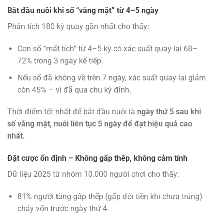
Bắt đầu nuôi khi số “vắng mặt” từ 4–5 ngày
Phân tích 180 kỳ quay gần nhất cho thấy:
Con số “mất tích” từ 4–5 kỳ có xác suất quay lại 68–
72% trong 3 ngày kế tiếp.
Nếu số đã không về trên 7 ngày, xác suất quay lại giảm
còn 45% – vì đã qua chu kỳ đỉnh.
Thời điểm tốt nhất để bắt đầu nuôi là
ngày thứ 5 sau khi
số vắng mặt, nuôi liên tục 5 ngày để đạt hiệu quả cao
nhất.
Đặt cược ổn định – Không gấp thếp, không cảm tính
Dữ liệu 2025 từ nhóm 10.000 người chơi cho thấy:
81% người
t
ăng gấp thếp (gấp đôi tiền khi chưa trúng)
cháy vốn trước ngày thứ 4.