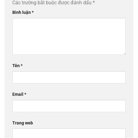
Các trường bắt buộc được đánh dấu
*
Bình luận
*
Tên
*
Email
*
Trang web