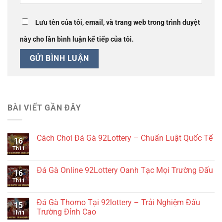
Lưu tên của tôi, email, và trang web trong trình duyệt
này cho lần bình luận kế tiếp của tôi.
BÀI VIẾT GẦN ĐÂY
Cách Chơi Đá Gà 92Lottery – Chuẩn Luật Quốc Tế
16
Th11
Đá Gà Online 92Lottery Oanh Tạc Mọi Trường Đấu
16
Th11
Đá Gà Thomo Tại 92lottery – Trải Nghiệm Đấu
15
Trường Đỉnh Cao
Th11