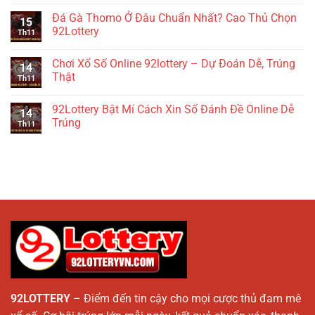
Đá Gà Thomo Ở Đâu Chuẩn Nhất? Cao Thủ Chọn
15
92Lottery
Th11
Chơi Xổ Số Online 92lottery – Dự Đoán Dễ, Trúng
14
Thật
Th11
92Lottery Bật Mí Cách Xin Số Đánh Đề Online Dễ
14
Trúng
Th11
92LOTTERY
– Điểm đến tin cậy cho mọi cược thủ đam mê