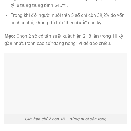
tỷ lệ trúng trung bình 64,7%.
Trong khi đó, người nuôi trên 5 số chỉ còn 39,2% do vốn
bị chia nhỏ, không đủ lực “theo đuổi” chu kỳ.
Mẹo:
Chọn 2 số có tần suất xuất hiện 2–3 lần trong 10 kỳ
gần nhất, tránh các số “đang nóng” vì dễ đảo chiều.
Giới hạn chỉ 2 con số – đừng nuôi dàn rộng