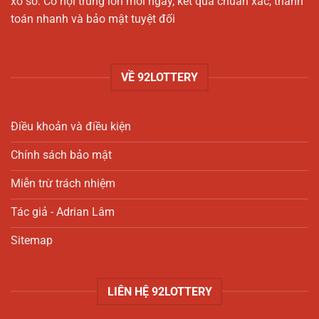
xổ số. Cơ hội trúng lớn mỗi ngày, kết quả chuẩn xác, thanh
toán nhanh và bảo mật tuyệt đối
VỀ 92LOTTERY
Điều khoản và điều kiện
Chính sách bảo mật
Miễn trừ trách nhiệm
Tác giả - Adrian Lâm
Sitemap
LIÊN HỆ 92LOTTERY