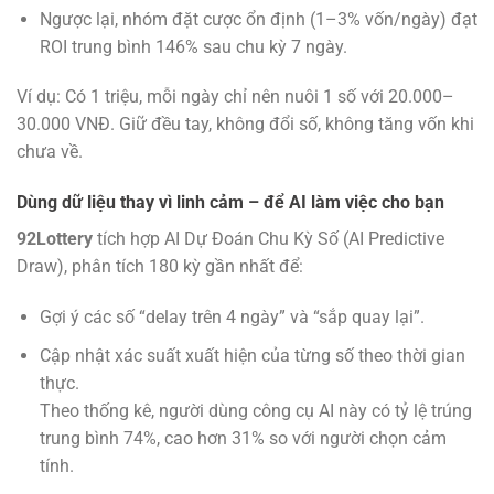
Ngược lại, nhóm đặt cược ổn định (1–3% vốn/ngày) đạt
ROI trung bình 146% sau chu kỳ 7 ngày.
Ví dụ: Có 1 triệu, mỗi ngày chỉ nên nuôi 1 số với 20.000–
30.000 VNĐ. Giữ đều tay, không đổi số, không tăng vốn khi
chưa về.
Dùng dữ liệu thay vì linh cảm – để AI làm việc cho bạn
92Lottery
tích hợp AI Dự Đoán Chu Kỳ Số (AI Predictive
Draw), phân tích 180 kỳ gần nhất để:
Gợi ý các số “delay trên 4 ngày” và “sắp quay lại”.
Cập nhật xác suất xuất hiện của từng số theo thời gian
thực.
Theo thống kê, người dùng công cụ AI này có tỷ lệ trúng
trung bình 74%, cao hơn 31% so với người chọn cảm
tính.