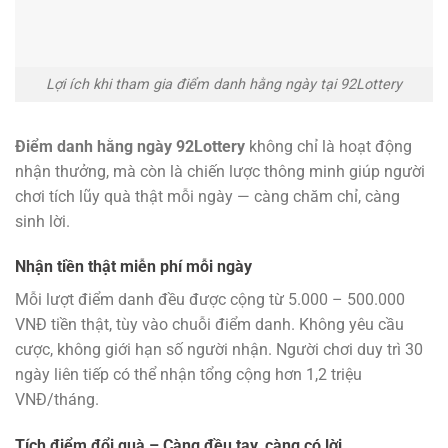
Lợi ích khi tham gia điểm danh hằng ngày tại 92Lottery
Điểm danh hằng ngày 92Lottery
không chỉ là hoạt động
nhận thưởng, mà còn là chiến lược thông minh giúp người
chơi tích lũy quà thật mỗi ngày — càng chăm chỉ, càng
sinh lời.
Nhận tiền thật miễn phí mỗi ngày
Mỗi lượt điểm danh đều được cộng từ 5.000 – 500.000
VNĐ tiền thật, tùy vào chuỗi điểm danh. Không yêu cầu
cược, không giới hạn số người nhận. Người chơi duy trì 30
ngày liên tiếp có thể nhận tổng cộng hơn 1,2 triệu
VNĐ/tháng.
Tích điểm đổi quà – Càng đều tay, càng có lời