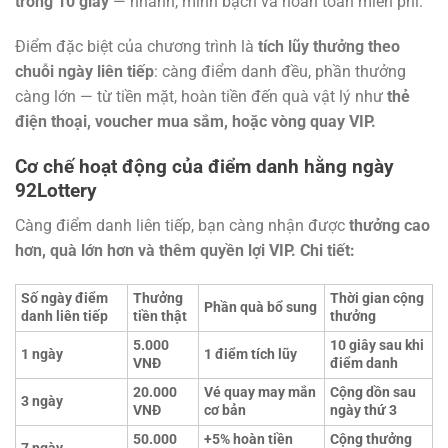
trong 10 giây
— nhanh, minh bạch và hoàn toàn miễn phí.
Điểm đặc biệt của chương trình là
tích lũy thưởng theo
chuỗi ngày liên tiếp
: càng điểm danh đều, phần thưởng
càng lớn — từ tiền mặt, hoàn tiền đến quà vật lý như
thẻ
điện thoại, voucher mua sắm, hoặc vòng quay VIP.
Cơ chế hoạt động của điểm danh hằng ngày
92Lottery
Càng điểm danh liên tiếp, bạn càng nhận được
thưởng cao
hơn, quà lớn hơn và thêm quyền lợi VIP. Chi tiết:
Số ngày điểm
Thưởng
Thời gian cộng
Phần quà bổ sung
danh liên tiếp
tiền thật
thưởng
5.000
10 giây sau khi
1 ngày
1 điểm tích lũy
VNĐ
điểm danh
20.000
Vé quay may mắn
Cộng dồn sau
3 ngày
VNĐ
cơ bản
ngày thứ 3
50.000
+5% hoàn tiền
Cộng thưởng