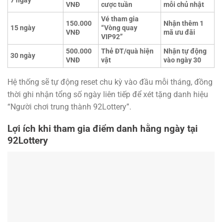
7 ngày
VNĐ
cược tuần
mỗi chủ nhật
Vé tham gia
150.000
Nhận thêm 1
15 ngày
“Vòng quay
VNĐ
mã ưu đãi
VIP92”
500.000
Thẻ ĐT/quà hiện
Nhận tự động
30 ngày
VNĐ
vật
vào ngày 30
Hệ thống sẽ tự động reset chu kỳ vào đầu mỗi tháng, đồng
thời ghi nhận tổng số ngày liên tiếp để xét tặng danh hiệu
“Người chơi trung thành 92Lottery”.
Lợi ích khi tham gia điểm danh hằng ngày tại
92Lottery