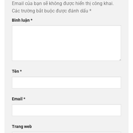
Email của bạn sẽ không được hiển thị công khai.
Các trường bắt buộc được đánh dấu
*
Bình luận
*
Tên
*
Email
*
Trang web