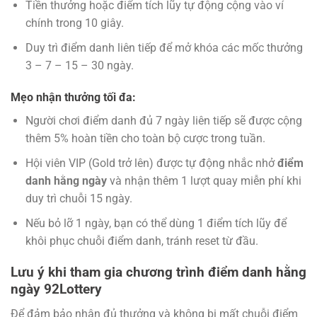
Tiền thưởng hoặc điểm tích lũy tự động cộng vào ví
chính trong 10 giây.
Duy trì điểm danh liên tiếp để mở khóa các mốc thưởng
3 – 7 – 15 – 30 ngày.
Mẹo nhận thưởng tối đa:
Người chơi điểm danh đủ 7 ngày liên tiếp sẽ được cộng
thêm 5% hoàn tiền cho toàn bộ cược trong tuần.
Hội viên VIP (Gold trở lên) được tự động nhắc nhở
điểm
danh hằng ngày
và nhận thêm 1 lượt quay miễn phí khi
duy trì chuỗi 15 ngày.
Nếu bỏ lỡ 1 ngày, bạn có thể dùng 1 điểm tích lũy để
khôi phục chuỗi điểm danh, tránh reset từ đầu.
Lưu ý khi tham gia chương trình điểm danh hằng
ngày 92Lottery
Để đảm bảo nhận đủ thưởng và không bị mất chuỗi điểm