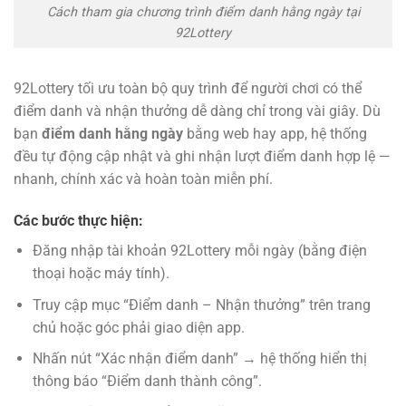
Cách tham gia chương trình điểm danh hằng ngày tại
92Lottery
92Lottery tối ưu toàn bộ quy trình để người chơi có thể
điểm danh và nhận thưởng dễ dàng chỉ trong vài giây. Dù
bạn
điểm danh hằng ngày
bằng web hay app, hệ thống
đều tự động cập nhật và ghi nhận lượt điểm danh hợp lệ —
nhanh, chính xác và hoàn toàn miễn phí.
Các bước thực hiện:
Đăng nhập tài khoản 92Lottery mỗi ngày (bằng điện
thoại hoặc máy tính).
Truy cập mục “Điểm danh – Nhận thưởng” trên trang
chủ hoặc góc phải giao diện app.
Nhấn nút “Xác nhận điểm danh” → hệ thống hiển thị
thông báo “Điểm danh thành công”.