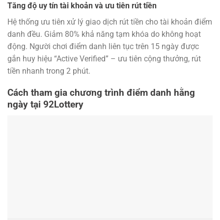
Tăng độ uy tín tài khoản và ưu tiên rút tiền
Hệ thống ưu tiên xử lý giao dịch rút tiền cho tài khoản điểm
danh đều. Giảm 80% khả năng tạm khóa do không hoạt
động. Người chơi điểm danh liên tục trên 15 ngày được
gắn huy hiệu “Active Verified” – ưu tiên cộng thưởng, rút
tiền nhanh trong 2 phút.
Cách tham gia chương trình điểm danh hằng
ngày tại 92Lottery