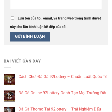
Lưu tên của tôi, email, và trang web trong trình duyệt
này cho lần bình luận kế tiếp của tôi.
BÀI VIẾT GẦN ĐÂY
Cách Chơi Đá Gà 92Lottery – Chuẩn Luật Quốc Tế
16
Th11
Đá Gà Online 92Lottery Oanh Tạc Mọi Trường Đấu
16
Th11
Đá Gà Thomo Tại 92lottery – Trải Nghiệm Đấu
15